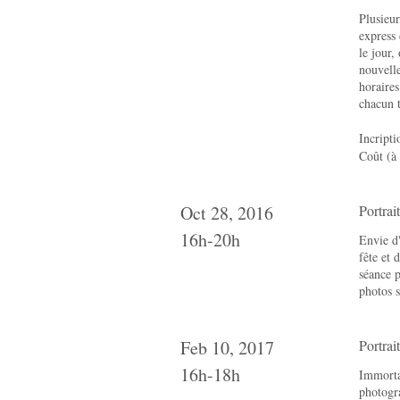
Plusieur
express 
le jour,
nouvelle
horaires
chacun 
Incript
Coût (à
Oct 28, 2016
Portrai
16h-20h
Envie d'
fête et 
séance p
photos s
Feb 10, 2017
Portrai
16h-18h
Immortal
photogr