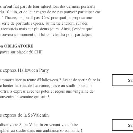
s m'ont fait part de leur intérêt lors des derniers portraits
du 10 juin, et de leur regret de ne pas pouvoir participer car
 où l'heure, ne jouait pas. C'est pourquoi je propose une
 série de portraits express, au même endroit, sur des
 raccourcis mais sur plusieurs jours. Ainsi, j'espère que
trouvera un moment qui lui conviendra pour participer.
OBLIGATOIRE
ion
 payer sur place): 50 CHF
ts express Halloween Party
immortaliser ta tenue d'Halloween ? Avant de sortir faire la
S'i
de hanter les rues de Lausanne, passe au studio pour une
ortraits express avec tes potes et reçois une vingtaine de
ouvenirs la semaine qui suit !
ts express de la St-Valentin
isez votre Saint-Valentin en venant vous faire
S'i
aphier au studio dans une ambiance so romantic !